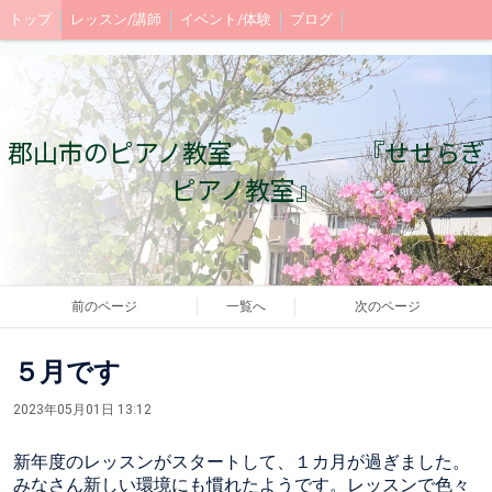
トップ
レッスン/講師
イベント/体験
ブログ
郡山市のピアノ教室 『せせらぎ
ピアノ教室』
前のページ
一覧へ
次のページ
５月です
2023年05月01日 13:12
新年度のレッスンがスタートして、１カ月が過ぎました。
みなさん新しい環境にも慣れたようです。レッスンで色々