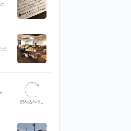
ンの
ただ
ネ