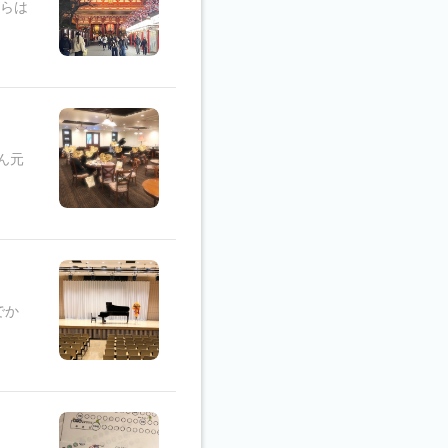
からは
ん元
でか