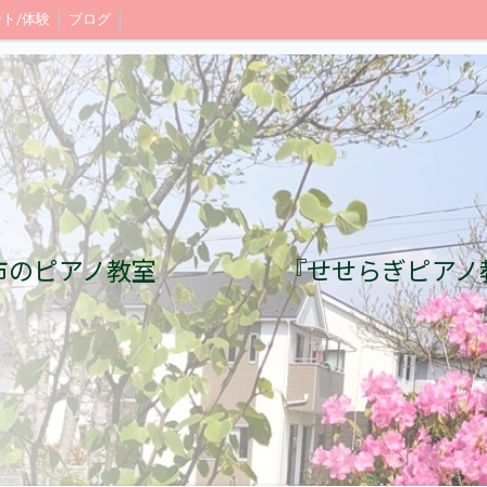
ト/体験
ブログ
市のピアノ教室 『せせらぎピアノ