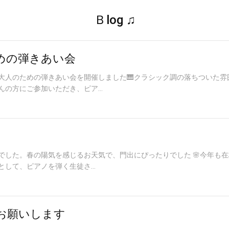
Ｂlog ♫
ための弾きあい会
大人のための弾きあい会を開催しました🎹クラシック調の落ちついた雰
の方にご参加いただき、ピア...
でした。春の陽気を感じるお天気で、門出にぴったりでした 🌸今年も在
して、ピアノを弾く生徒さ...
くお願いします