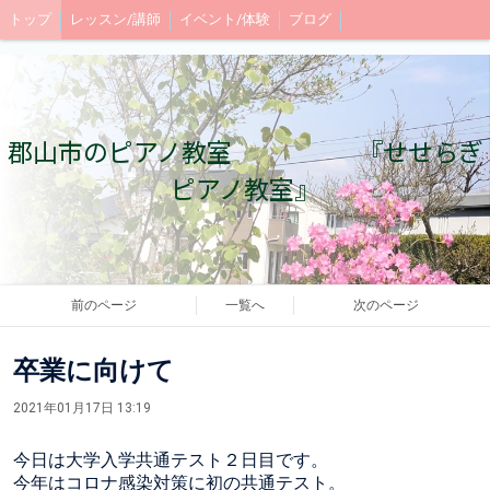
トップ
レッスン/講師
イベント/体験
ブログ
郡山市のピアノ教室 『せせらぎ
ピアノ教室』
前のページ
一覧へ
次のページ
卒業に向けて
2021年01月17日 13:19
今日は大学入学共通テスト２日目です。
今年はコロナ感染対策に初の共通テスト。